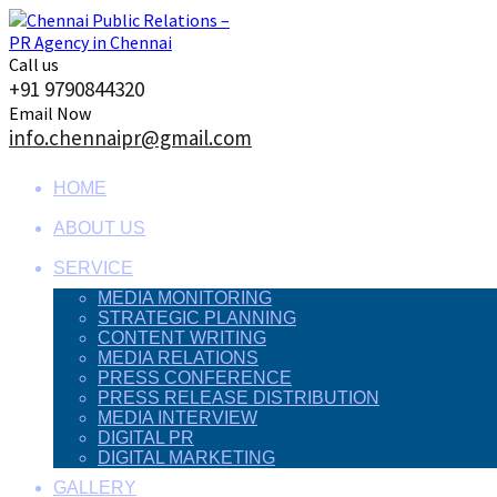
Skip
to
content
Call us
+91 9790844320
Email Now
info.chennaipr@gmail.com
HOME
ABOUT US
SERVICE
MEDIA MONITORING
STRATEGIC PLANNING
CONTENT WRITING
MEDIA RELATIONS
PRESS CONFERENCE
PRESS RELEASE DISTRIBUTION
MEDIA INTERVIEW
DIGITAL PR
DIGITAL MARKETING
GALLERY