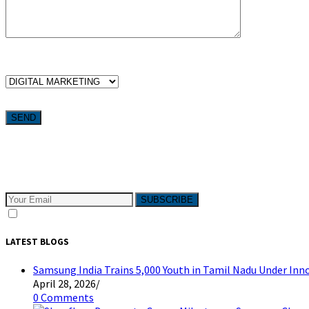
WHICH SERVICES ARE YOU LOOKING FOR?
Want weekly tactics to grow your business delivered straight to your
Subscribe to The Pivotals blog now for the latest content on lat
SUBSCRIBE
I consent to receive email messages
LATEST BLOGS
Samsung India Trains 5,000 Youth in Tamil Nadu Under I
April 28, 2026
/
0 Comments