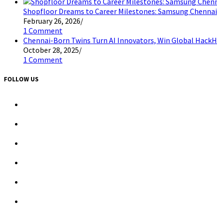
Shopfloor Dreams to Career Milestones: Samsung Chennai
February 26, 2026
/
1 Comment
Chennai-Born Twins Turn AI Innovators, Win Global HackH
October 28, 2025
/
1 Comment
FOLLOW US
Opens
in
a
Opens
new
in
tab
a
Opens
new
in
tab
a
Opens
new
in
tab
a
Opens
new
in
tab
a
Opens
new
in
tab
a