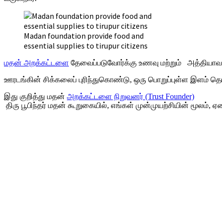
Madan foundation provide food and
essential supplies to tirupur citizens
மதன் அறக்கட்டளை
தேவைப்படுவோர்க்கு உணவு மற்றும் அத்தியாவசிய
ஊரடங்கின் சிக்கலைப் புரிந்துகொண்டு, ஒரு பொறுப்புள்ள இளம் த
இது குறித்து மதன்
அறக்கட்டளை நிறுவனர் (Trust Founder)
திரு பூபிந்தர் மதன் கூறுகையில், எங்கள் முன்முயற்சியின் மூலம
+91-9790844320
info.chennaipr@gmail.com
4th floor, TAAS Mahal, No.64, Red Cross Rd, Egmore, Chennai, T