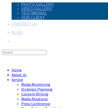
PHOTO GALLERY
VIDEO GALLERY
TESTIMONIAL
OUR CLIENT
CONTACT US
BLOG
Search
this
Menu
Close
website
Home
About Us
Service
Media Monitoring
Strategic Planning
Content Writing
Media Relations
Press Conference