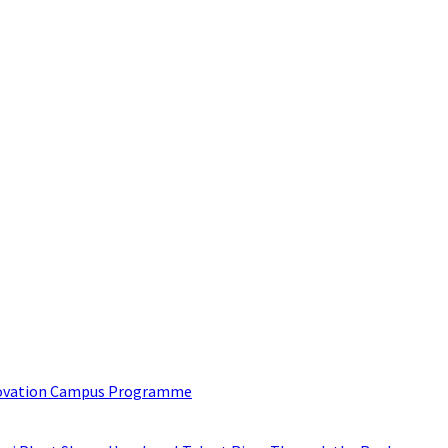
 inbox?
est trend in Digital Marketing and Public Relations which will hel
nnovation Campus Programme